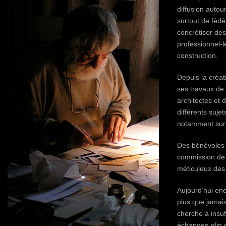
diffusion autou
surtout de fédé
concrétiser des
professionnel-l
construction.
Depuis la créat
ses travaux de 
architectes et 
différents suje
notamment sur l
Des bénévoles 
commission de
méticuleux des
Aujourd’hui en
plus que jamai
cherche à insuff
échanges afin 