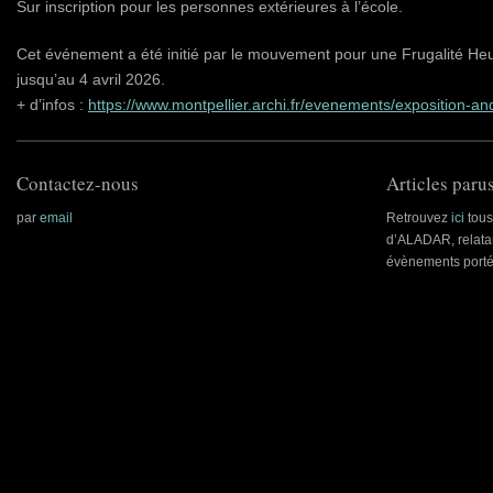
Sur inscription pour les personnes extérieures à l’école.
Cet événement a été initié par le mouvement pour une Frugalité Heur
jusqu’au 4 avril 2026.
+ d’infos :
https://www.montpellier.archi.fr/evenements/exposition-an
Contactez-nous
Articles parus
par
email
Retrouvez
ici
tous 
d’ALADAR, relatan
évènements porté