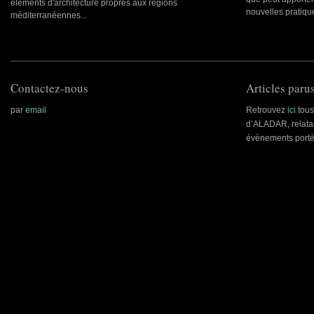
éléments d'architecture propres aux régions
nouvelles pratique
méditerranéennes...
Contactez-nous
Articles parus
par
email
Retrouvez
ici
tous 
d’ALADAR, relatan
évènements porté