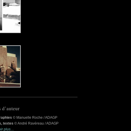
s d’auteur
raphies
© Manuelle Roche / ADAGP
, textes
© André Ravéreau / ADAGP
oir plus…