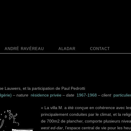
ANDRÉ RAVÉREAU
ALADAR
CONTACT
e Lauwers, et la participation de Paul Pedrotti
lgérie)
–
nature
résidence privée
–
date
1967-1968
–
client
particulie
« La villa M. a été conçue en cohérence avec les t
principalement conduites par le climat, et la reli
de 700m2 de plancher, comporte plusieurs nivea
west ed-dar
, l’espace central de vie pour les heu