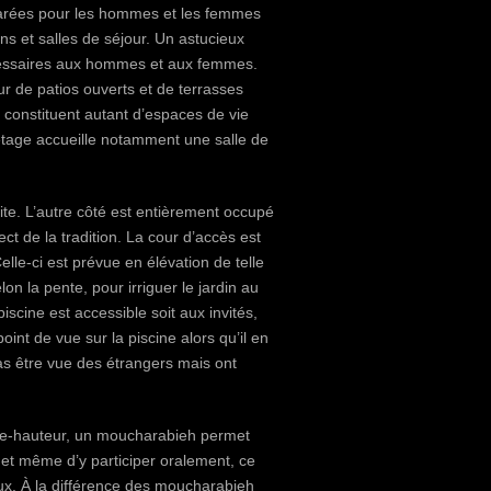
parées pour les hommes et les femmes
dins et salles de séjour. Un astucieux
cessaires aux hommes et aux femmes.
r de patios ouverts et de terrasses
i constituent autant d’espaces de vie
 étage accueille notamment une salle de
dite. L’autre côté est entièrement occupé
ect de la tradition. La cour d’accès est
Celle-ci est prévue en élévation de telle
on la pente, pour irriguer le jardin au
scine est accessible soit aux invités,
 point de vue sur la piscine alors qu’il en
pas être vue des étrangers mais ont
le-hauteur, un moucharabieh permet
et même d’y participer oralement, ce
ieux. À la différence des moucharabieh