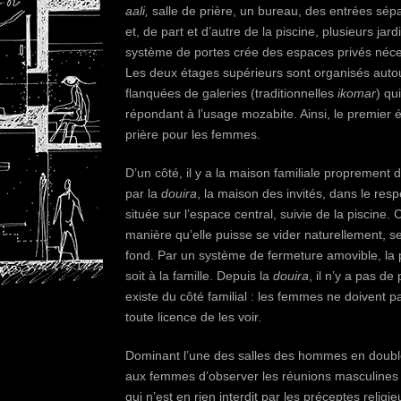
aali,
salle de prière, un bureau, des entrées sé
et, de part et d’autre de la piscine, plusieurs jar
système de portes crée des espaces privés né
Les deux étages supérieurs sont organisés autou
flanquées de galeries (traditionnelles
ikomar
) qu
répondant à l’usage mozabite. Ainsi, le premier
prière pour les femmes.
D’un côté, il y a la maison familiale proprement 
par la
douira
, la maison des invités, dans le resp
située sur l’espace central, suivie de la piscine. 
manière qu’elle puisse se vider naturellement, sel
fond. Par un système de fermeture amovible, la pi
soit à la famille. Depuis la
douira
, il n’y a pas de
existe du côté familial : les femmes ne doivent 
toute licence de les voir.
Dominant l’une des salles des hommes en doub
aux femmes d’observer les réunions masculines 
qui n’est en rien interdit par les préceptes relig