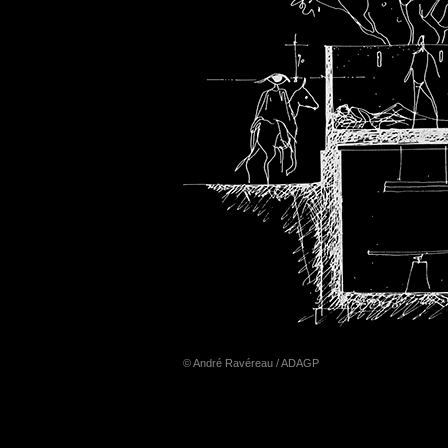
© André Ravéreau / ADAGP