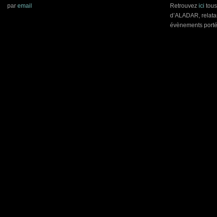
par
email
Retrouvez
ici
tous 
d’ALADAR, relatan
évènements porté