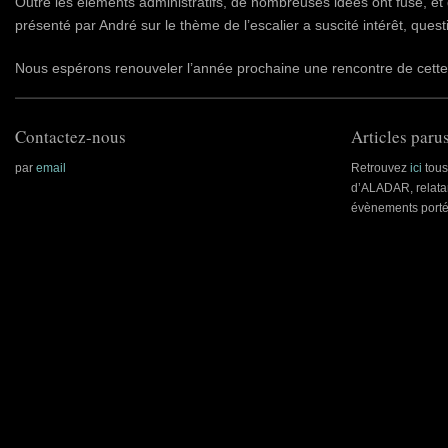
Outre les éléments administratifs, de nombreuses idées ont fusé, et
présenté par André sur le thème de l’escalier a suscité intérêt, quest
Nous espérons renouveler l’année prochaine une rencontre de cette 
Contactez-nous
Articles parus
par
email
Retrouvez
ici
tous 
d’ALADAR, relatan
évènements porté