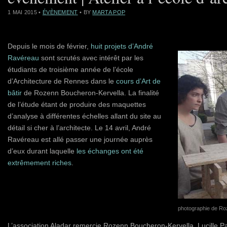
1 MAI 2015
•
ÉVÈNEMENT
• BY
MARTA POP
Depuis le mois de février,
huit projets d’André
Ravéreau
sont scrutés avec intérêt par les
étudiants de troisième année de l’école
d’Architecture de Rennes dans le
cours d’Art de
bâtir
de Rozenn Boucheron-Kervella. La finalité
de l’étude étant de produire des maquettes
d’analyse à différentes échelles allant du site au
détail si cher à l’architecte. Le 14 avril, André
Ravéreau est allé passer une journée auprès
d’eux durant laquelle
les échanges ont été
extrêmement riches
.
photographie de Ro
L’association Aladar remercie Rozenn Boucheron-Kervella, Lucille Pau