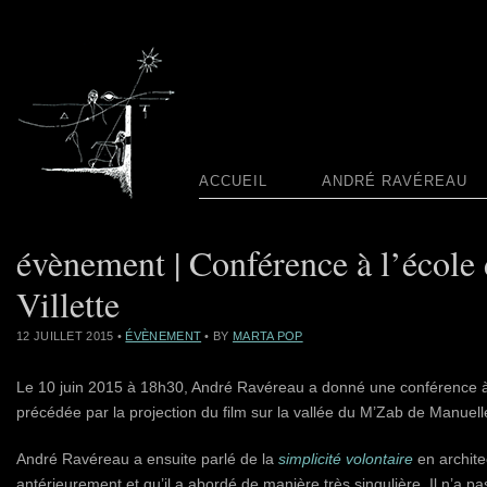
ACCUEIL
ANDRÉ RAVÉREAU
évènement | Conférence à l’école 
Villette
12 JUILLET 2015
•
ÉVÈNEMENT
• BY
MARTA POP
Le 10 juin 2015 à 18h30, André Ravéreau a donné une conférence à l’é
précédée par la projection du film sur la vallée du M’Zab de Manuel
André Ravéreau a ensuite parlé de la
simplicité volontaire
en archite
antérieurement et qu’il a abordé de manière très singulière. Il n’a