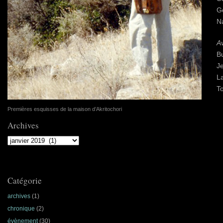
G
N
A
Bu
J
L
T
Premières esquisses de la maison d’Akritochori
Archives
Archives
Catégorie
archives
(1)
chronique
(2)
évènement
(30)