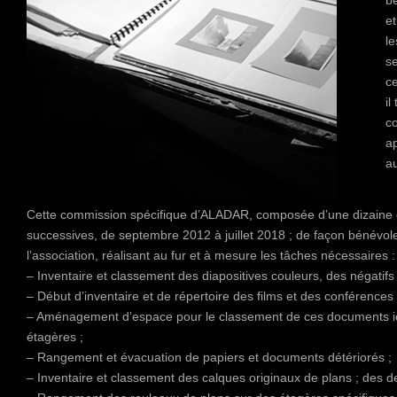
b
et
le
se
ce
il
co
a
au
Cette commission spécifique d’ALADAR, composée d’une dizaine 
successives, de septembre 2012 à juillet 2018 ; de façon bénévole
l’association, réalisant au fur et à mesure les tâches nécessaires :
– Inventaire et classement des diapositives couleurs, des négatifs
– Début d’inventaire et de répertoire des films et des conférences f
– Aménagement d’espace pour le classement de ces documents i
étagères ;
– Rangement et évacuation de papiers et documents détériorés ;
– Inventaire et classement des calques originaux de plans ; des des