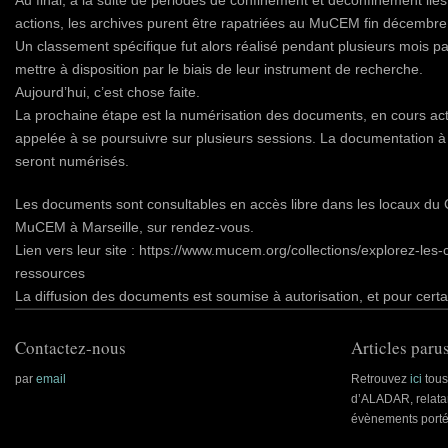
Au final, à la suite de périodes de confinement et déconfinement l
actions, les archives purent être rapatriées au MuCEM fin décembre
Un classement spécifique fut alors réalisé pendant plusieurs mois 
mettre à disposition par le biais de leur instrument de recherche.
Aujourd’hui, c’est chose faite.
La prochaine étape est la numérisation des documents, en cours act
appelée à se poursuivre sur plusieurs sessions. La documentation 
seront numérisés.
Les documents sont consultables en accès libre dans les locaux du
MuCEM à Marseille, sur rendez-vous.
Lien vers leur site : https://www.mucem.org/collections/explorez-les-
ressources
La diffusion des documents est soumise à autorisation, et pour certai
Contactez-nous
Articles parus
par
email
Retrouvez
ici
tous 
d’ALADAR, relatan
évènements porté