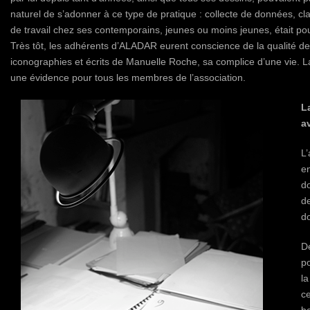
naturel de s’adonner à ce type de pratique : collecte de données, c
de travail chez ses contemporains, jeunes ou moins jeunes, était pou
Très tôt, les adhérents d’ALADAR eurent conscience de la qualité de
iconographies et écrits de Manuelle Roche, sa complice d’une vie. L
une évidence pour tous les membres de l’association.
L
a
L’
e
d
de
d
D
p
la
c