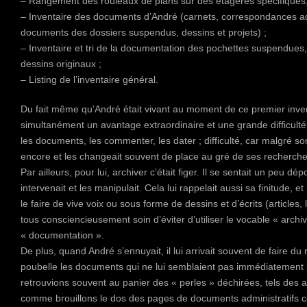
– Rangement des rouleaux de plans sur des étagères spécifiques, r
– Inventaire des documents d’André (carnets, correspondances adm
documents des dossiers suspendus, dessins et projets) ;
– Inventaire et tri de la documentation des pochettes suspendues,
dessins originaux ;
– Listing de l’inventaire général.
Du fait même qu’André était vivant au moment de ce premier invent
simultanément un avantage extraordinaire et une grande difficulté.
les documents, les commenter, les dater ; difficulté, car malgré son 
encore et les changeait souvent de place au gré de ses recherche
Par ailleurs, pour lui, archiver c’était figer. Il se sentait un peu
intervenait et les manipulait. Cela lui rappelait aussi sa finitude, et
le faire de vive voix ou sous forme de dessins et d’écrits (articles,
tous consciencieusement soin d’éviter d’utiliser le vocable « arch
« documentation ».
De plus, quand André s’ennuyait, il lui arrivait souvent de faire d
poubelle les documents qui ne lui semblaient pas immédiatement u
retrouvions souvent au panier des « perles » déchirées, tels des art
comme brouillons le dos des pages de documents administratifs co