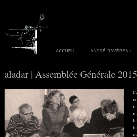
ACCUEIL
ANDRÉ RAVÉREAU
aladar | Assemblée Générale 201
L
c
ri
d’
bi
fo
av