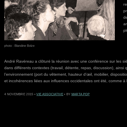
re
pr
d
a
pl
photo : Blandine Bolze
André Ravéreau a clôturé la réunion avec une conférence sur les si
dans différents contextes (travail, détente, repas, discussion), ainsi 
l’environnement (port du vêtement, hauteur d’œil, mobilier, dispositi
et incohérences liées aux influences occidentales ont été, comme à 
4 NOVEMBRE 2015
•
VIE ASSOCIATIVE
• BY
MARTA POP