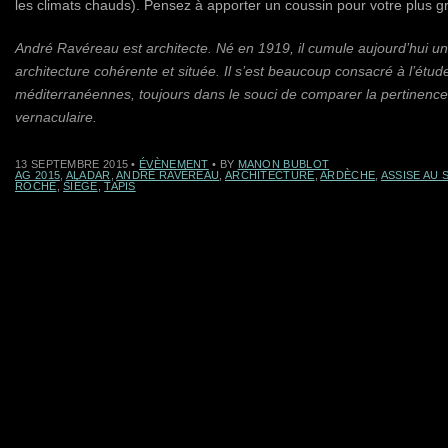
les climats chauds). Pensez à apporter un coussin pour votre plus gr
André Ravéreau est architecte. Né en 1919, il cumule aujourd’hui un
architecture cohérente et située. Il s’est beaucoup consacré à l’étud
méditerranéennes, toujours dans le souci de comparer la pertinence 
vernaculaire.
13 SEPTEMBRE 2015
•
ÉVÈNEMENT
• BY
MANON BUBLOT
AG 2015
,
ALADAR
,
ANDRÉ RAVÉREAU
,
ARCHITECTURE
,
ARDÈCHE
,
ASSISE AU 
ROCHE
,
SIÈGE
,
TAPIS