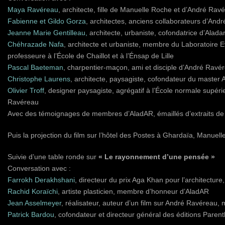
Maya Ravéreau
, architecte, fille de Manuelle Roche et d’André Rav
Fabienne et Gildo Gorza
, architectes, anciens collaborateurs d’An
Jeanne Marie Gentilleau,
architecte, urbaniste, cofondatrice d’Alada
Chéhrazade Nafa
, architecte et urbaniste, membre du Laboratoire 
professeure à l’École de Chaillot et à l’Énsap de Lille
Pascal Baeteman
, charpentier-maçon, ami et disciple d’André Ravé
Christophe Laurens
, architecte, paysagiste, cofondateur du master A
Olivier Troff
, designer paysagiste, agrégatif à l’École normale supéri
Ravéreau
Avec des témoignages de membres d’AladAR, émaillés d’extraits de
Puis la projection du film sur l’hôtel des Postes à Ghardaïa, Manuel
Suivie d’une table ronde sur
« Le rayonnement d’une pensée »
Conversation avec :
Farrokh Derakhshani
, directeur du prix Aga Khan pour l’architectur
Rachid Koraïchi
, artiste plasticien, membre d’honneur d’AladAR
Jean Asselmeyer
, réalisateur, auteur d’un film sur André Ravéreau,
Patrick Bardou
, cofondateur et directeur général des éditions Paren