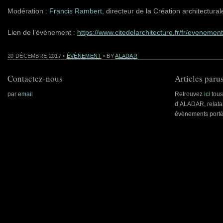
Modération :
Francis Rambert
, directeur de la Création architectural
Lien de l’évènement :
https://www.citedelarchitecture.fr/fr/eveneme
20 DÉCEMBRE 2017
•
ÉVÈNEMENT
• BY
ALADAR
Contactez-nous
Articles parus
par
email
Retrouvez
ici
tous 
d’ALADAR, relatan
évènements porté